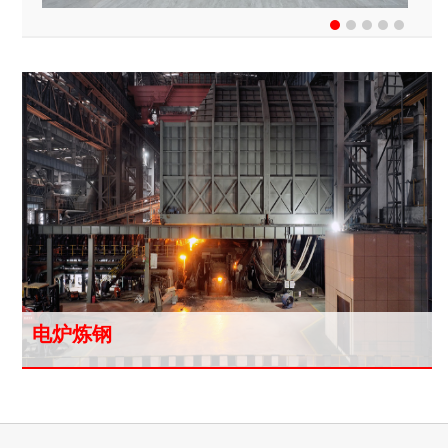
级评定！
开云在线登录官网-开云中国与上海钢联举
行交流座谈会
电炉炼钢