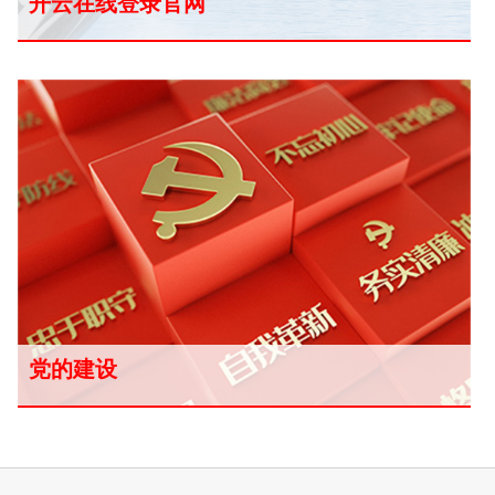
开云在线登录官网
党的建设