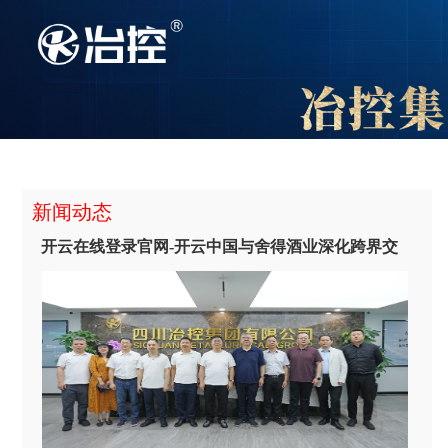
新闻动态
开云在线登录官网-开云中国与舍得酒业深化跨界交
流：从“走进来”到“回访学”，共探生态融通新路径
开云在线登录官网-开云中国二届九次董事会圆满举
行
开云在线登录官网-开云中国与长岭特钢举行交流
座谈会
再添A级！开云在线登录官网-开云中国基地
通过省生态环境厅重污染天气重点行业企业绩效等