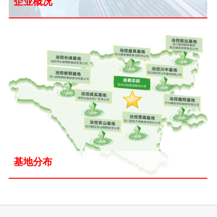
企业概况
基地分布