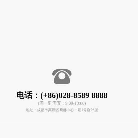
电话：(+86)028-8589 8888
(周一到周五：9:00-18:00)
地址：成都市高新区蜀都中心一期1号楼26层