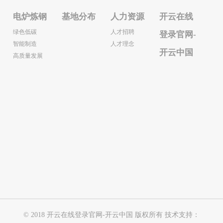
电炉炼钢
基地分布
人力资源
开云在线
绿色低碳
人才招聘
登录官网-
智能制造
人才理念
开云中国
高质量发展
© 2018 开云在线登录官网-开云中国 版权所有 技术支持：