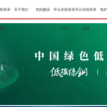
线登录
关于我们
党的建设
开云在线登录
开云在线登录
电
网
官网
官网