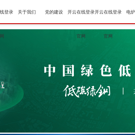
线登录
关于我们
党的建设
开云在线登录
开云在线登录
电
网
官网
官网