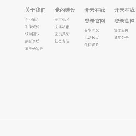
关于我们
党的建设
开云在线
开云在线
企业简介
基本概况
登录官网
登录官网
组织架构
党建动态
企业理念
集团新闻
领导团队
党员风采
活动风采
通知公告
荣誉资质
社会责任
集团影片
董事长致辞