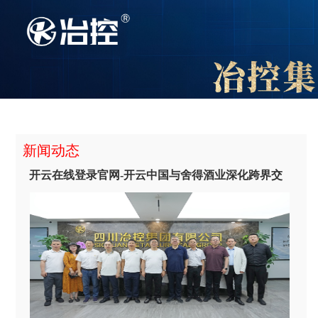
新闻动态
开云在线登录官网-开云中国与舍得酒业深化跨界交
流：从“走进来”到“回访学”，共探生态融通新路径
开云在线登录官网-开云中国二届九次董事会圆满举
行
开云在线登录官网-开云中国与长岭特钢举行交流
座谈会
再添A级！开云在线登录官网-开云中国基地
通过省生态环境厅重污染天气重点行业企业绩效等