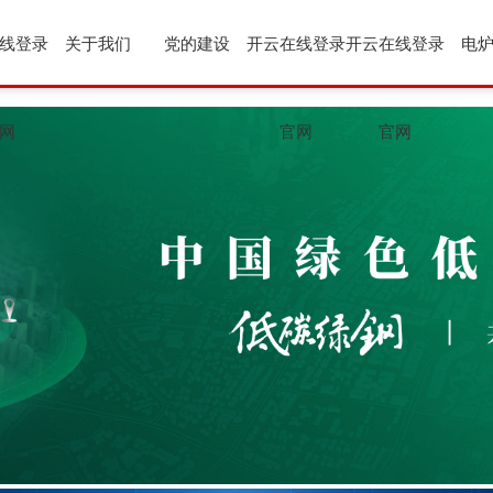
线登录
关于我们
党的建设
开云在线登录
开云在线登录
电
网
官网
官网