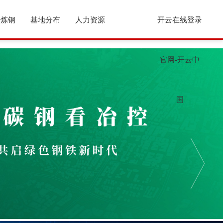
炉炼钢
基地分布
人力资源
开云在线登录
官网-开云中
国