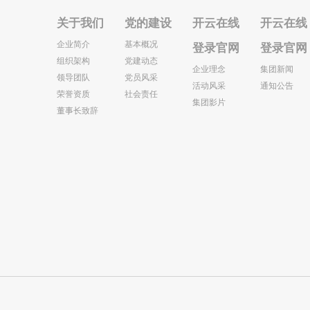
关于我们
党的建设
开云在线
开云在线
企业简介
基本概况
登录官网
登录官网
组织架构
党建动态
企业理念
集团新闻
领导团队
党员风采
活动风采
通知公告
荣誉资质
社会责任
集团影片
董事长致辞