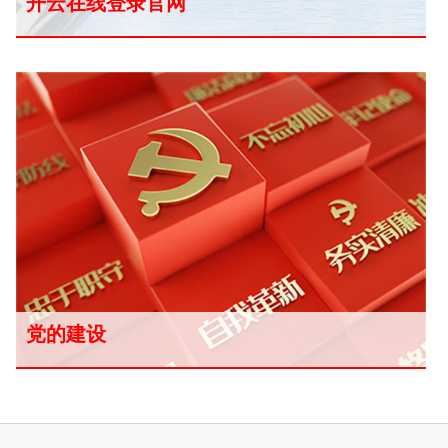
开云在线登录官网
党的建设